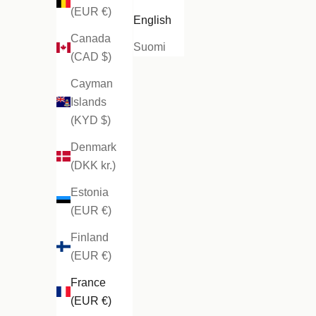
(EUR €)
English
Canada
Suomi
(CAD $)
Cayman
Islands
(KYD $)
Denmark
(DKK kr.)
Estonia
(EUR €)
Finland
(EUR €)
France
(EUR €)