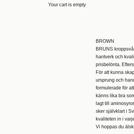
Your cart is empty
BROWN
BRUNS kroppsvår
hantverk och kvalit
prisbelönta. Efters
För att kunna skapa
ursprung och handp
formulerade för a
känns lika bra som
lagt till aminosyro
sker självklart i S
kvaliteten in i varj
Vi hoppas du älsk