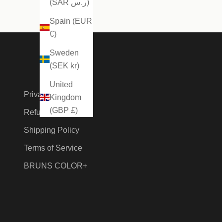
(SAR ر.س)
Spain (EUR
€)
Sweden
(SEK kr)
United
Privacy Policy
Kingdom
(GBP £)
Refund Policy
Shipping Policy
Terms of Service
BRUNS COLOR+