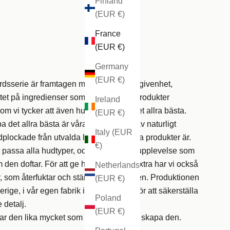
Finland
(EUR €)
France
(EUR €)
Germany
(EUR €)
dsserie är framtagen med samma hängivenhet,
et på ingredienser som gjort våra hårprodukter
Ireland
om vi tycker att även huden förtjänar det allra bästa.
(EUR €)
 det allra bästa är våra råvaror alltid av naturligt
Italy (EUR
lockade från utvalda leverantörer. Alla produkter är.
€)
tt passa alla hudtyper, och för att ge en upplevelse som
 den doftar. För att ge huden det lilla extra har vi också
Netherlands
r, som återfuktar och stärker hudbarriären. Produktionen
(EUR €)
verige, i vår egen fabrik i Landskrona - för att säkerställa
Poland
e detalj.
(EUR €)
ar den lika mycket som vi har älskat att skapa den.