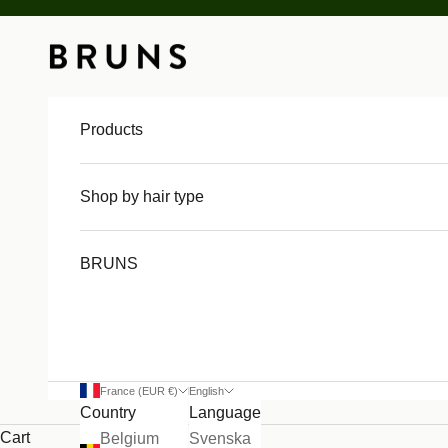
Skip to content
BRUNS
Products
Shop by hair type
BRUNS
France (EUR €)
English
Country
Language
Cart
Belgium
Svenska