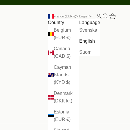
Open account
Open search
Open cart
France (EUR €)
English
Country
Language
Belgium
Svenska
(EUR €)
English
Canada
Suomi
(CAD $)
Cayman
Islands
(KYD $)
Denmark
(DKK kr.)
Estonia
(EUR €)