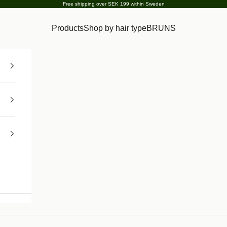
Free shipping over SEK 199 within Sweden
Products
Shop by hair type
BRUNS