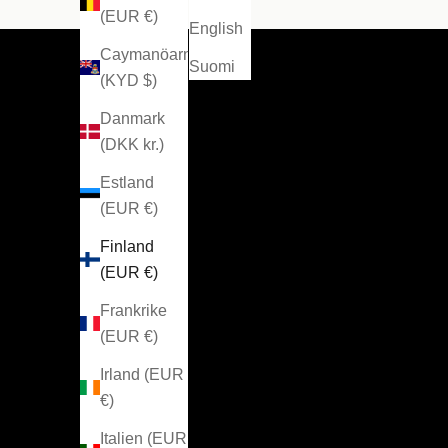
UPPTÄCK HÄR
(EUR €)
English
Caymanöarna
Suomi
(KYD $)
Danmark
(DKK kr.)
Estland
(EUR €)
Finland
(EUR €)
Frankrike
(EUR €)
Irland (EUR
€)
Italien (EUR