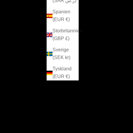
(SAR ر.س)
Spanien
(EUR €)
Storbritannien
(GBP £)
Sverige
(SEK kr)
Tyskland
(EUR €)