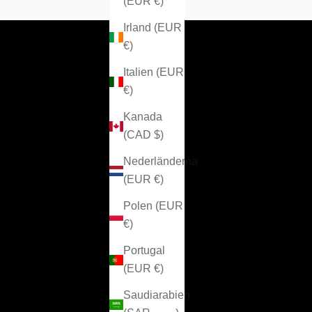
(EUR €)
Irland (EUR
€)
Italien (EUR
€)
Kanada
(CAD $)
Nederländerna
(EUR €)
Polen (EUR
€)
Portugal
(EUR €)
Saudiarabien