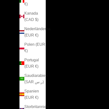
€)
Kanada
(CAD $)
Nederländerna
(EUR €)
Polen (EUR
€)
Portugal
(EUR €)
Saudiarabien
(SAR ر.س)
Spanien
(EUR €)
Storbritannien