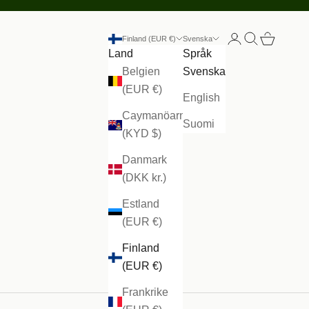
Öppna kontosid
Öppna sök
Öppna va
Finland (EUR €)
Svenska
Land
Språk
Belgien
Svenska
(EUR €)
English
Caymanöarna
Suomi
(KYD $)
Danmark
(DKK kr.)
Estland
(EUR €)
Finland
(EUR €)
Frankrike