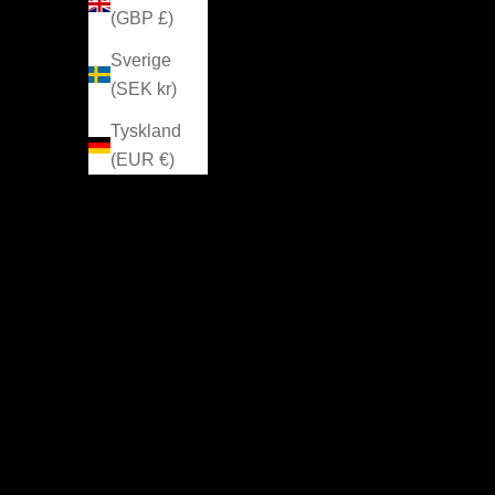
(GBP £)
Sverige
(SEK kr)
Tyskland
(EUR €)