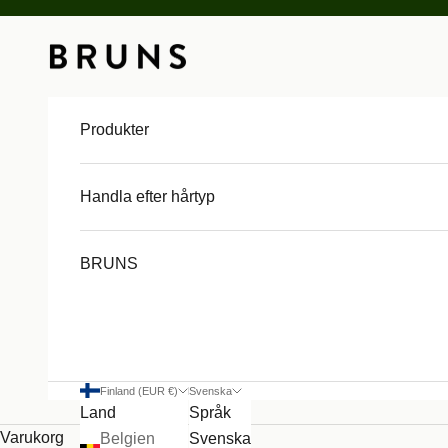
Hoppa till innehållet
BRUNS
Produkter
Handla efter hårtyp
BRUNS
Finland (EUR €)
Svenska
Land
Språk
SOMMARFAVORITER
Varukorg
Belgien
Svenska