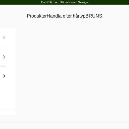
Fraktfritt över 199 sek inom Sverige
Produkter
Handla efter hårtyp
BRUNS