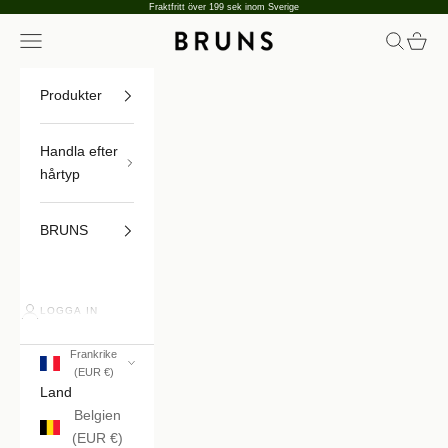
Hoppa till innehållet
Fraktfritt över 199 sek inom Sverige
Öppna navigeringsmenyn
Öppna sö
Öppna
BRUNS
Produkter
Handla efter
hårtyp
BRUNS
LOGGA IN
Frankrike
(EUR €)
Land
Belgien
(EUR €)