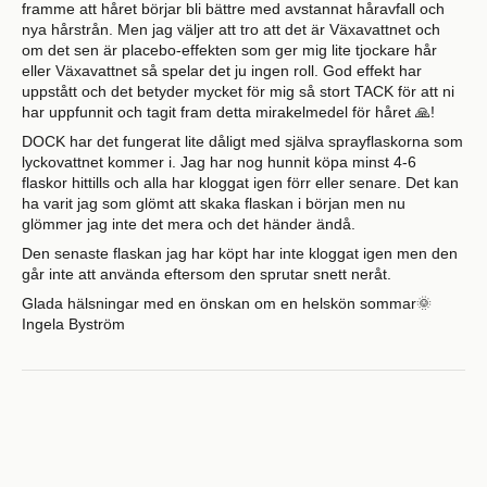
framme att håret börjar bli bättre med avstannat håravfall och
nya hårstrån. Men jag väljer att tro att det är Växavattnet och
om det sen är placebo-effekten som ger mig lite tjockare hår
eller Växavattnet så spelar det ju ingen roll. God effekt har
uppstått och det betyder mycket för mig så stort TACK för att ni
har uppfunnit och tagit fram detta mirakelmedel för håret 🙏!
DOCK har det fungerat lite dåligt med själva sprayflaskorna som
lyckovattnet kommer i. Jag har nog hunnit köpa minst 4-6
flaskor hittills och alla har kloggat igen förr eller senare. Det kan
ha varit jag som glömt att skaka flaskan i början men nu
glömmer jag inte det mera och det händer ändå.
Den senaste flaskan jag har köpt har inte kloggat igen men den
går inte att använda eftersom den sprutar snett neråt.
Glada hälsningar med en önskan om en helskön sommar🌞
Ingela Byström