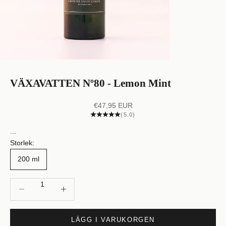
VÄXAVATTEN Nº80 - Lemon Mint
REA-pris
€47,95 EUR
(5.0)
...
Storlek:
200 ml
Minska antal
Öka antal
LÄGG I VARUKORGEN