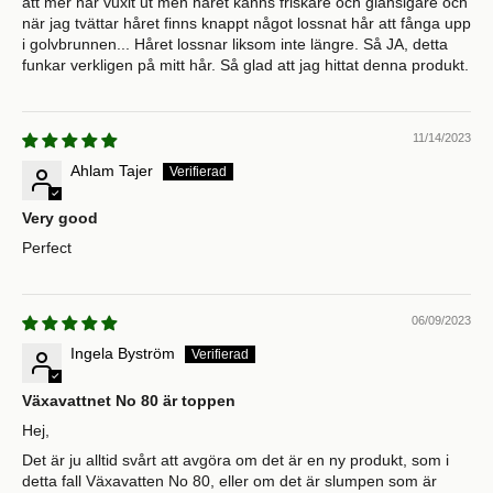
att mer hår vuxit ut men håret känns friskare och glansigare och
när jag tvättar håret finns knappt något lossnat hår att fånga upp
i golvbrunnen... Håret lossnar liksom inte längre. Så JA, detta
funkar verkligen på mitt hår. Så glad att jag hittat denna produkt.
11/14/2023
Ahlam Tajer
Very good
Perfect
06/09/2023
Ingela Byström
Växavattnet No 80 är toppen
Hej,
Det är ju alltid svårt att avgöra om det är en ny produkt, som i
detta fall Växavatten No 80, eller om det är slumpen som är