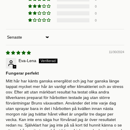
0
0
0
Sort by
11/30/2024
Eva-Lena
Fungerar perfekt
Mitt hår har känts ganska energilöst och jag har ganska länge
tappat mycket mer hår än vanligt efter klimakteriet och av stress
osv. Efter att utan märkbart resultat ha testat olika andra
tillverkares preparat för hårbotten testade jag utan större
förväntningar Bruns växavatten. Använder det inte varje dag
utan sprayar bara in det i hårbotten på kvällen innan nästa
morgon när jag tvättar håret vilket är ungefär tre dagar per
vecka. Kan inte ens säga hur förvånad jag är över resultatet
redan nu. Självklart har jag inte på så kort tid hunnit känna o se