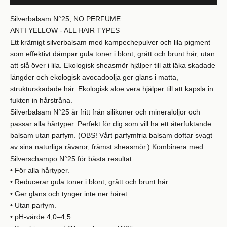
Silverbalsam N°25, NO PERFUME
ANTI YELLOW - ALL HAIR TYPES
Ett krämigt silverbalsam med kampechepulver och lila pigment
som effektivt dämpar gula toner i blont, grått och brunt hår, utan
att slå över i lila. Ekologisk sheasmör hjälper till att läka skadade
längder och ekologisk avocadoolja ger glans i matta,
strukturskadade hår. Ekologisk aloe vera hjälper till att kapsla in
fukten in hårstråna.
Silverbalsam N°25 är fritt från silikoner och mineraloljor och
passar alla hårtyper. Perfekt för dig som vill ha ett återfuktande
balsam utan parfym. (OBS! Vårt parfymfria balsam doftar svagt
av sina naturliga råvaror, främst sheasmör.) Kombinera med
Silverschampo N°25 för bästa resultat.
• För alla hårtyper.
• Reducerar gula toner i blont, grått och brunt hår.
• Ger glans och tynger inte ner håret.
• Utan parfym.
• pH-värde 4,0–4,5.