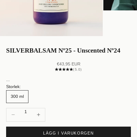
SILVERBALSAM Nº25 - Unscented Nº24
REA-pris
€43,95 EUR
(5.0)
...
Storlek:
300 ml
Minska antal
Öka antal
LÄGG I VARUKORGEN