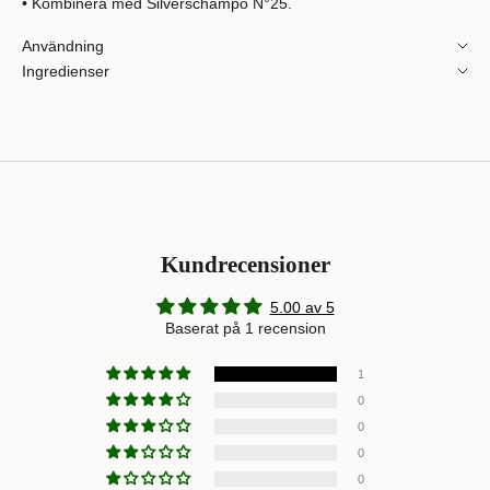
• Kombinera med Silverschampo N°25.
Användning
Ingredienser
Kundrecensioner
5.00 av 5
Baserat på 1 recension
1
0
0
0
0