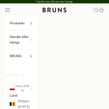
Hoppa till innehållet
Fraktfritt över 199 sek inom Sverige
Öppna navigeringsmenyn
Öppna sö
Öppna
BRUNS
Produkter
Handla efter
hårtyp
BRUNS
LOGGA IN
Polen (EUR
€)
Land
Belgien
(EUR €)