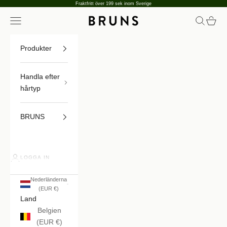
Hoppa till innehållet
Fraktfritt över 199 sek inom Sverige
Öppna navigeringsmenyn
Öppna sö
Öppna
BRUNS
Produkter
Handla efter
hårtyp
BRUNS
LOGGA IN
Nederländerna
(EUR €)
Land
Belgien
(EUR €)