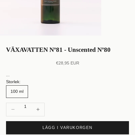
VÄXAVATTEN Nº81 - Unscented Nº80
REA-pris
€28,95 EUR
...
Storlek:
100 ml
Minska antal
Öka antal
LÄGG I VARUKORGEN